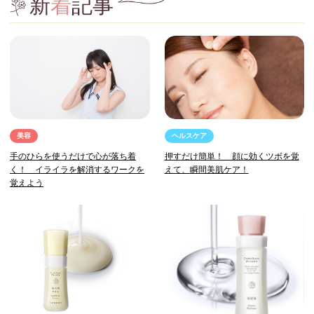
新
着
記事
美容
ヘルスケア
手のひらを使うだけで心が落ち着
押すだけ簡単！ 顔に効くツボを覚
く！ イライラを解消するワークを
えて、瞬間美肌ケア！
覚えよう