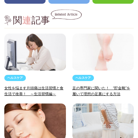
関
連
記事
ヘルスケア
ヘルスケア
女性を悩ます片頭痛は生活習慣と食
足の専門家に聞いた！ “貯金靴”を
生活で改善！ ～生活習慣編～
履いて理想の足裏にする方法