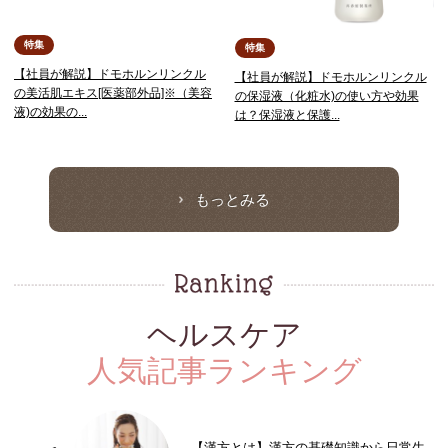
特集
特集
【社員が解説】ドモホルンリンクル
【社員が解説】ドモホルンリンクル
の美活肌エキス[医薬部外品]※（美容
の保湿液（化粧水)の使い方や効果
液)の効果の...
は？保湿液と保護...
もっとみる
ヘルスケア
人気記事ランキング
【漢方とは】漢方の基礎知識から日常生