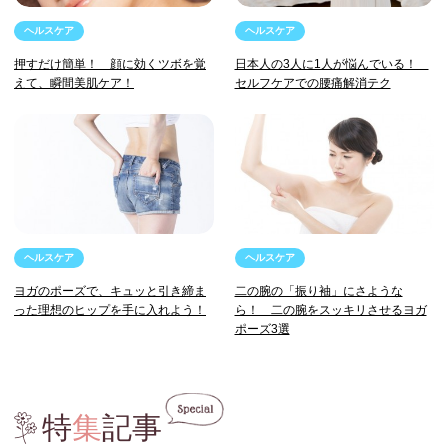
ヘルスケア
ヘルスケア
押すだけ簡単！ 顔に効くツボを覚
日本人の3人に1人が悩んでいる！
えて、瞬間美肌ケア！
セルフケアでの腰痛解消テク
ヘルスケア
ヘルスケア
ヨガのポーズで、キュッと引き締ま
二の腕の「振り袖」にさような
った理想のヒップを手に入れよう！
ら！ 二の腕をスッキリさせるヨガ
ポーズ3選
特
集
記事