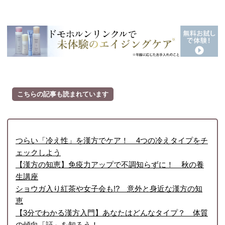
こちらの記事も読まれています
つらい「冷え性」を漢方でケア！ 4つの冷えタイプをチ
ェックしよう
【漢方の知恵】免疫力アップで不調知らずに！ 秋の養
生講座
ショウガ入り紅茶や女子会も!? 意外と身近な漢方の知
恵
【3分でわかる漢方入門】あなたはどんなタイプ？ 体質
の傾向「証」を知ろう！