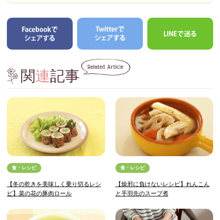
関
連
記事
食・レシピ
食・レシピ
【冬の乾きを美味しく乗り切るレシ
【燥邪に負けないレシピ】れんこん
ピ】菜の花の豚肉ロール
と手羽先のスープ煮