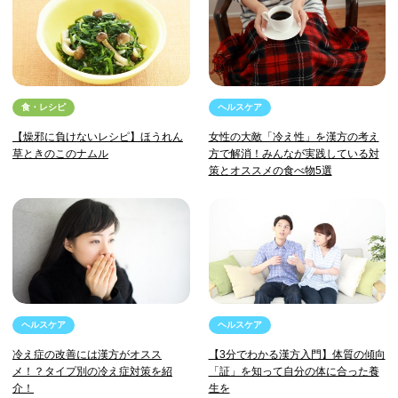
食・レシピ
ヘルスケア
【燥邪に負けないレシピ】ほうれん
女性の大敵「冷え性」を漢方の考え
草ときのこのナムル
方で解消！みんなが実践している対
策とオススメの食べ物5選
ヘルスケア
ヘルスケア
冷え症の改善には漢方がオスス
【3分でわかる漢方入門】体質の傾向
メ！？タイプ別の冷え症対策を紹
「証」を知って自分の体に合った養
介！
生を