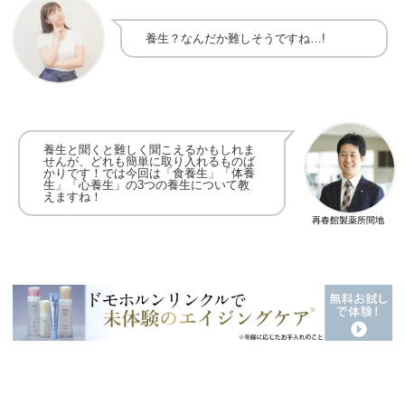
養生？
なんだか難しそうですね…!
養生と聞くと難しく聞こえるかもしれま
せんが、どれも簡単に取り入れるものば
かりです！
では今回は「食養生」「体養
生」「心養生」の3つの養生について教
えますね！
再春館製薬所間地