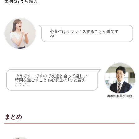
出典:
おうち漢方
心養生はリラックスすることが鍵です
ね！
そうです！ですので友達と会って楽しい
時間を過ごすことも
心養生の1つと言え
ますよ！
再春館製薬所間地
まとめ