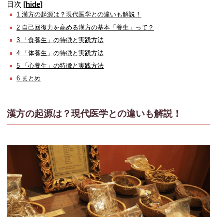
目次
[
hide
]
1
漢方の起源は？現代医学との違いも解説！
2
自己回復力を高める漢方の基本「養生」って？
3
「食養生」の特徴と実践方法
4
「体養生」の特徴と実践方法
5
「心養生」の特徴と実践方法
6
まとめ
漢方の起源は？現代医学との違いも解説！