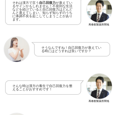
それは漢方で言う
自己回復力
が衰えてい
るサインかもしれません！
不規則な生活
などを続けていると自己回復力はどんど
んと衰えてしまい、
知らず知らずのうち
に体調不良を起こしてしまうことがあり
ます。
再春館製薬所間地
そうなんですね！
自己回復力が衰えてい
る時にはどうすれば良いですか？
そんな時は漢方の
養生
で自己回復力を整
えることがおすすめです！
再春館製薬所間地