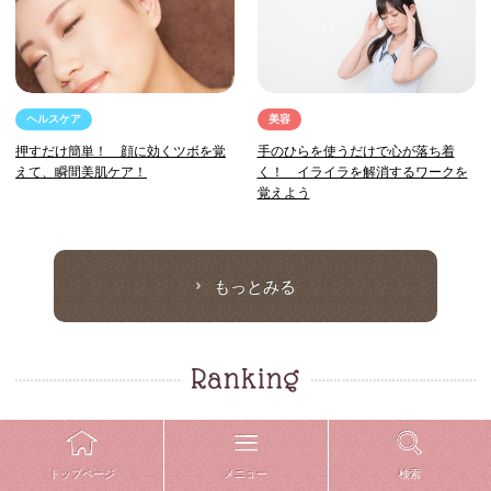
ヘルスケア
美容
押すだけ簡単！ 顔に効くツボを覚
手のひらを使うだけで心が落ち着
えて、瞬間美肌ケア！
く！ イライラを解消するワークを
覚えよう
もっとみる
ヘルスケア
人気記事ランキング
メニュー
検索
トップページ