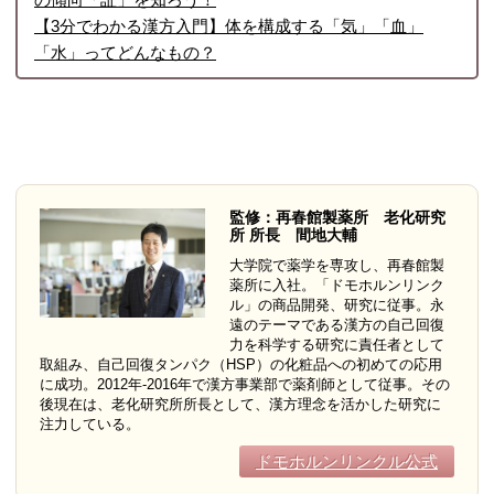
【3分でわかる漢方入門】体を構成する「気」「血」
「水」ってどんなもの？
監修：再春館製薬所 老化研究
所 所長 間地大輔
大学院で薬学を専攻し、再春館製
薬所に入社。「ドモホルンリンク
ル」の商品開発、研究に従事。永
遠のテーマである漢方の自己回復
力を科学する研究に責任者として
取組み、自己回復タンパク（HSP）の化粧品への初めての応用
に成功。2012年-2016年で漢方事業部で薬剤師として従事。その
後現在は、老化研究所所長として、漢方理念を活かした研究に
注力している。
ドモホルンリンクル公式