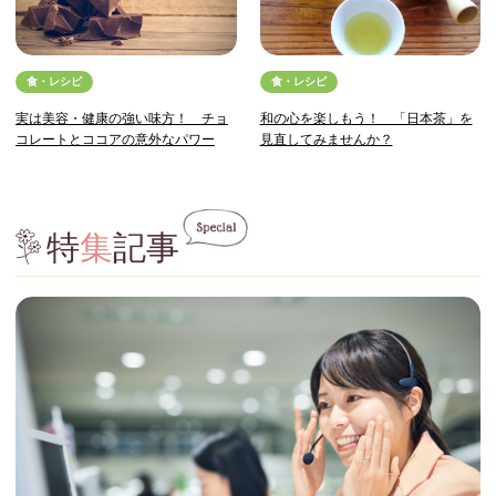
食・レシピ
食・レシピ
実は美容・健康の強い味方！ チョ
和の心を楽しもう！ 「日本茶」を
コレートとココアの意外なパワー
見直してみませんか？
特
集
記事