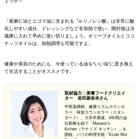
ょうか？
「亜麻仁油とエゴマ油に含まれる『α-リノレン酸』は非常に酸
化しやすい成分。ドレッシングなど非加熱で使い、開封後は冷
蔵庫に入れて早めに使い切りましょう。オリーブオイルとココ
ナッツオイルは、加熱調理も可能ですよ」
健康や美容のためにも、今使っている油を“いい油”に置き換え
て生活することがオススメです。
取材協力：美養フードクリエイ
ター 岩田麻奈未さん
中医薬膳師、健康リズムカウンセ
ラー、味覚カウンセラー（スタン
ダード）。大学卒業後、4年間の会
社勤務を経て「Manami’s
Kichen（マナミズ キッチン）」を
開校。パリの料理学校「Ecole Ritz