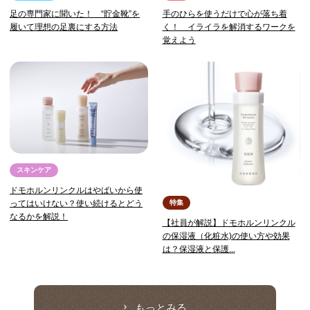
足の専門家に聞いた！ “貯金靴”を
手のひらを使うだけで心が落ち着
履いて理想の足裏にする方法
く！ イライラを解消するワークを
覚えよう
スキンケア
ドモホルンリンクルはやばいから使
特集
ってはいけない？使い続けるとどう
なるかを解説！
【社員が解説】ドモホルンリンクル
の保湿液（化粧水)の使い方や効果
は？保湿液と保護...
もっとみる