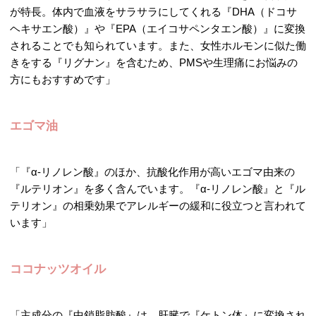
が特長。体内で血液をサラサラにしてくれる『DHA（ドコサ
ヘキサエン酸）』や『EPA（エイコサペンタエン酸）』に変換
されることでも知られています。また、女性ホルモンに似た働
きをする『リグナン』を含むため、PMSや生理痛にお悩みの
方にもおすすめです」
エゴマ油
「『α-リノレン酸』のほか、抗酸化作用が高いエゴマ由来の
『ルテリオン』を多く含んでいます。『α-リノレン酸』と『ル
テリオン』の相乗効果でアレルギーの緩和に役立つと言われて
います」
ココナッツオイル
「主成分の『中鎖脂肪酸』は、肝臓で『ケトン体』に変換され