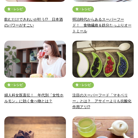
食・レシピ
食・レシピ
飲むだけできれいが叶う!? 日本酒
明治時代からあるスーパーフー
のパワーがすごい
ド！ 食物繊維＆鉄分たっぷりオー
トミール
食・レシピ
食・レシピ
婦人科女医直伝！ 年代別「女性ホ
注目のスーパーフード「マキベリ
ルモン」に効く食べ物とは？
ー」とは？ アサイーよりも抗酸化
作用アリ!?