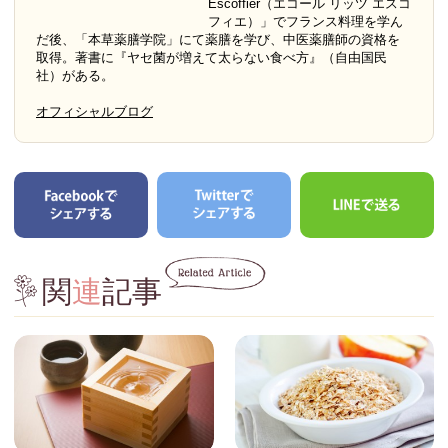
Escoffier（エコール リッツ エスコ
フィエ）」でフランス料理を学ん
だ後、「本草薬膳学院」にて薬膳を学び、中医薬膳師の資格を
取得。著書に『ヤセ菌が増えて太らない食べ方』（自由国民
社）がある。
オフィシャルブログ
関
連
記事