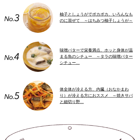
柚子としょうがでポカポカ、いろんなも
のに混ぜて ～はちみつ柚子しょうが～
味噌バターで栄養満点、ホッと身体が温
まる魚のシチュー ～タラの味噌バター
シチュー...
体全体が冷える方、内臓（おなかまわ
り）が冷える方におススメ ～焼きサバ
と細切り野...