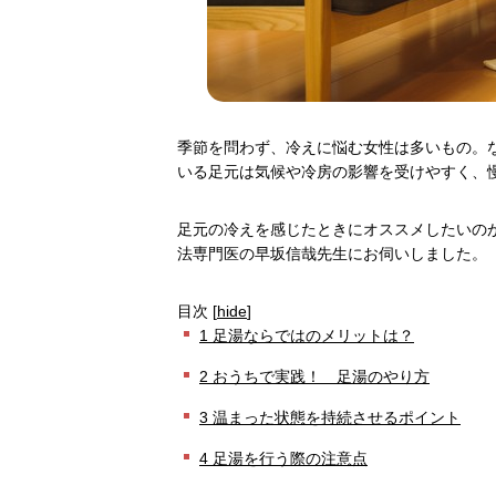
季節を問わず、冷えに悩む女性は多いもの。
いる足元は気候や冷房の影響を受けやすく、
足元の冷えを感じたときにオススメしたいの
法専門医の早坂信哉先生にお伺いしました。
目次
[
hide
]
1
足湯ならではのメリットは？
2
おうちで実践！ 足湯のやり方
3
温まった状態を持続させるポイント
4
足湯を行う際の注意点