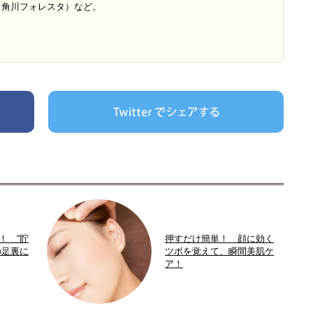
（角川フォレスタ）など。
！ “貯
押すだけ簡単！ 顔に効く
の足裏に
ツボを覚えて、瞬間美肌ケ
ア！