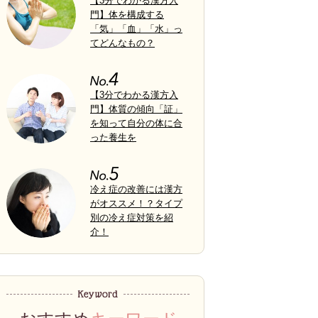
【3分でわかる漢方入
門】体を構成する
「気」「血」「水」っ
てどんなもの？
【3分でわかる漢方入
門】体質の傾向「証」
を知って自分の体に合
った養生を
冷え症の改善には漢方
がオススメ！？タイプ
別の冷え症対策を紹
介！