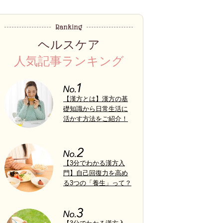
ヘルスケア
人気記事ランキング
【漢方とは】漢方の基
礎知識から日常生活に
活かす方法をご紹介！
【3分でわかる漢方入
門】自己回復力を高め
る3つの「養生」って？