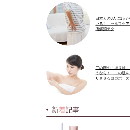
日本人の3人に1人
いる！ セルフケア
痛解消テク
二の腕の「振り袖」
うなら！ 二の腕を
リさせるヨガポーズ
新
着
記事