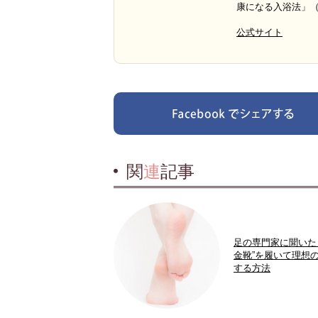
康になる入浴法」
公式サイト
関
連
記事
足の専門家に聞いた
金靴”を履いて理想
する方法