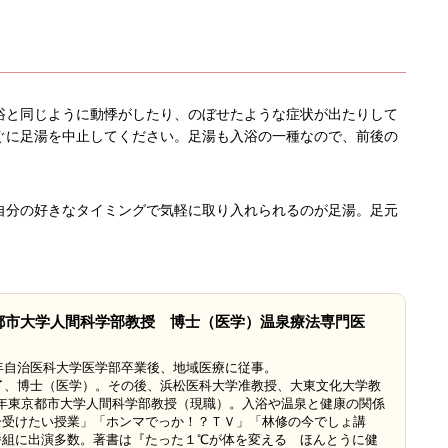
浴と同じように動悸がしたり、のぼせたような症状が出たりして
ぐに足湯を中止してください。足湯も入浴の一種なので、前後の
自分の好きなタイミングで気軽に取り入れられるのが足湯。足元
。
都市大学人間科学部教授 博士（医学）温泉療法専門医
3年自治医科大学医学部卒業後、地域医療に従事。
修了、博士（医学）。その後、浜松医科大学准教授、大東文化大学教
15年東京都市大学人間科学部教授（現職）。入浴や温泉と健康の関係
一受けたい授業」「ホンマでっか！？ＴＶ」「林修の今でしょ講
番組に出演多数。著書は『たった１℃が体を変える ほんとうに健