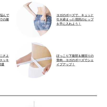
が悩んで
ヨガのポーズで、キュッと
での腰
引き締まった理想のヒップ
を手に入れよう！
にさよ
ぽっこり下腹部＆腰回りの
スッキ
贅肉…ヨガのポーズでシェ
3選
イプアップ！