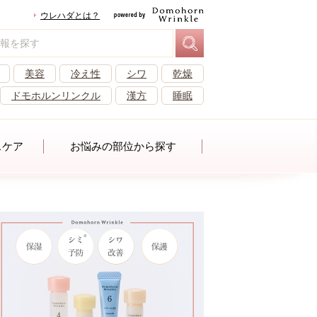
ウレハダとは？
美容
冷え性
シワ
乾燥
ドモホルンリンクル
漢方
睡眠
スケア
お悩みの部位から探す