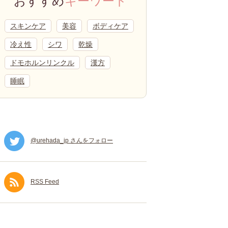
おすすめ
キーワード
スキンケア
美容
ボディケア
冷え性
シワ
乾燥
ドモホルンリンクル
漢方
睡眠
@urehada_jp さんをフォロー
RSS Feed