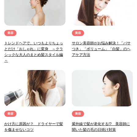
美容
美容
トレンドヘアで、いつもよりちょっ
サロン美容師がお悩み解決！「パサ
とだけ「おしゃれ」に変身 ～クラ
つき」「ボリューム」「白髪」のヘ
シックな大人のまとめ髪スタイル編
アケア方法
～
美容
美容
かけ方に原因が？ ドライヤーで髪
紫外線で髪が老化する!? 美容師に
を傷ませないコツ
聞いた髪の毛の日焼け対策