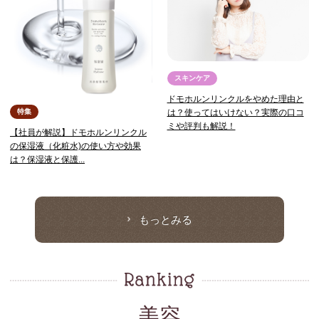
スキンケア
ドモホルンリンクルをやめた理由と
特集
は？使ってはいけない？実際の口コ
ミや評判も解説！
【社員が解説】ドモホルンリンクル
の保湿液（化粧水)の使い方や効果
は？保湿液と保護...
もっとみる
美容