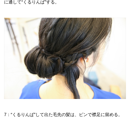
に通して“くるりんぱ”する。
7：“くるりんぱ”して出た毛先の髪は、ピンで襟足に留める。