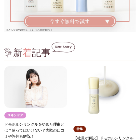
新
着
記事
スキンケア
ドモホルンリンクルをやめた理由と
特集
は？使ってはいけない？実際の口コ
ミや評判も解説！
【社員が解説】ドモホルンリンクル