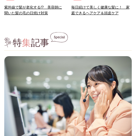
紫外線で髪が老化する!? 美容師に
毎日続けて美しく健康な髪に！ 家
聞いた髪の毛の日焼け対策
庭できるヘアケア＆頭皮ケア
特
集
記事