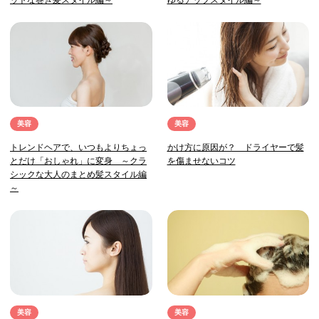
美容
美容
トレンドヘアで、いつもよりちょっ
かけ方に原因が？ ドライヤーで髪
とだけ「おしゃれ」に変身 ～クラ
を傷ませないコツ
シックな大人のまとめ髪スタイル編
～
美容
美容