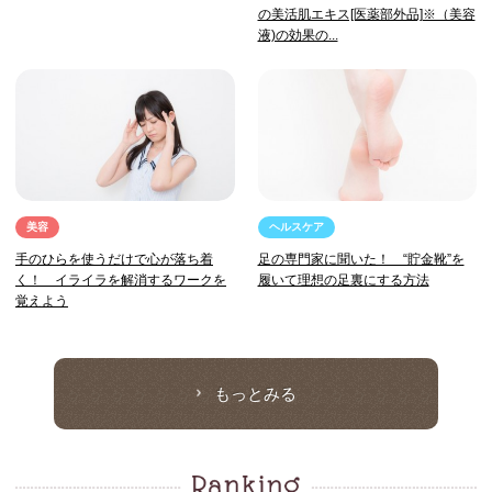
の美活肌エキス[医薬部外品]※（美容
液)の効果の...
美容
ヘルスケア
手のひらを使うだけで心が落ち着
足の専門家に聞いた！ “貯金靴”を
く！ イライラを解消するワークを
履いて理想の足裏にする方法
覚えよう
もっとみる