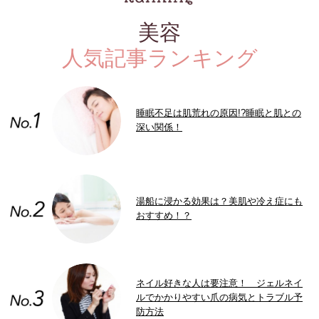
美容
人気記事ランキング
睡眠不足は肌荒れの原因!?睡眠と肌との
深い関係！
湯船に浸かる効果は？美肌や冷え症にも
おすすめ！？
ネイル好きな人は要注意！ ジェルネイ
ルでかかりやすい爪の病気とトラブル予
防方法