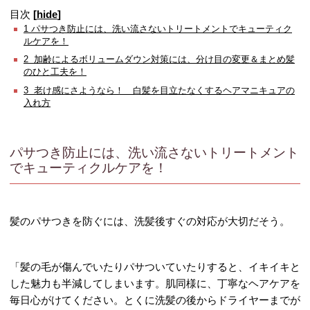
目次
[
hide
]
1
パサつき防止には、洗い流さないトリートメントでキューティク
ルケアを！
2
加齢によるボリュームダウン対策には、分け目の変更＆まとめ髪
のひと工夫を！
3
老け感にさようなら！ 白髪を目立たなくするヘアマニキュアの
入れ方
パサつき防止には、洗い流さないトリートメント
でキューティクルケアを！
髪のパサつきを防ぐには、洗髪後すぐの対応が大切だそう。
「髪の毛が傷んでいたりパサついていたりすると、イキイキと
した魅力も半減してしまいます。肌同様に、丁寧なヘアケアを
毎日心がけてください。とくに洗髪の後からドライヤーまでが