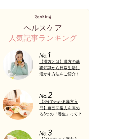
ヘルスケア
人気記事ランキング
【漢方とは】漢方の基
礎知識から日常生活に
活かす方法をご紹介！
【3分でわかる漢方入
門】自己回復力を高め
る3つの「養生」って？