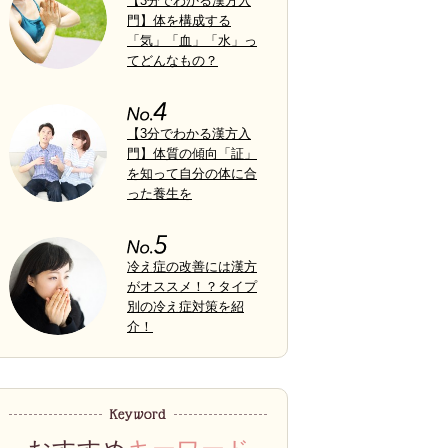
【3分でわかる漢方入
門】体を構成する
「気」「血」「水」っ
てどんなもの？
【3分でわかる漢方入
門】体質の傾向「証」
を知って自分の体に合
った養生を
冷え症の改善には漢方
がオススメ！？タイプ
別の冷え症対策を紹
介！