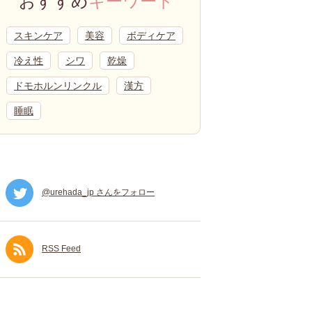
おすすめ
キーワード
スキンケア
美容
ボディケア
冷え性
シワ
乾燥
ドモホルンリンクル
漢方
睡眠
@urehada_jp さんをフォロー
RSS Feed