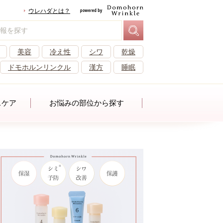
ウレハダとは？
美容
冷え性
シワ
乾燥
ドモホルンリンクル
漢方
睡眠
スケア
お悩みの部位から探す