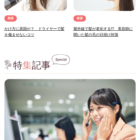
美容
美容
かけ方に原因が？ ドライヤーで髪
紫外線で髪が老化する!? 美容師に
を傷ませないコツ
聞いた髪の毛の日焼け対策
特
集
記事