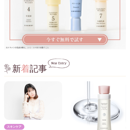
新
着
記事
スキンケア