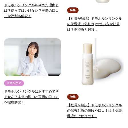
ドモホルンリンクルをやめた理由と
特集
は？使ってはいけない？実際の口コ
ミや評判も解説！
【社員が解説】ドモホルンリンクル
の保湿液（化粧水)の使い方や効果
は？保湿液と保護...
スキンケア
ドモホルンリンクルはおすすめでき
ません？本当の理由と実際の口コミ
特集
を徹底解説！
【社員が解説】ドモホルンリンクル
の保護乳液の値段や口コミは？保護
乳液だけ使うのも...