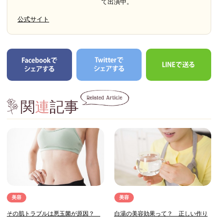
て出演中。
公式サイト
関
連
記事
美容
美容
その肌トラブルは悪玉菌が原因？
白湯の美容効果って？ 正しい作り