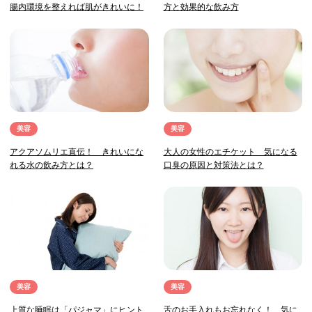
腸内環境を整えれば肌がきれいに！
方と効果的な飲み方
美容
美容
アクアソムリエ直伝！ きれいにな
大人の女性のエチケット 気になる
れる水の飲み方とは？
口臭の原因と対策法とは？
美容
美容
上質な睡眠は「パジャマ」にヒント
舌のお手入れもお忘れなく！ 気に