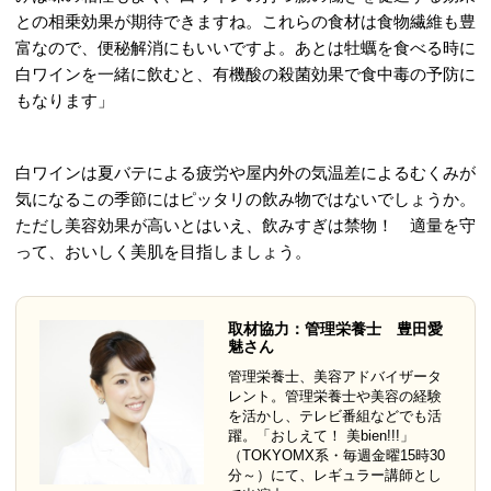
との相乗効果が期待できますね。これらの食材は食物繊維も豊
富なので、便秘解消にもいいですよ。あとは牡蠣を食べる時に
白ワインを一緒に飲むと、有機酸の殺菌効果で食中毒の予防に
もなります」
白ワインは夏バテによる疲労や屋内外の気温差によるむくみが
気になるこの季節にはピッタリの飲み物ではないでしょうか。
ただし美容効果が高いとはいえ、飲みすぎは禁物！ 適量を守
って、おいしく美肌を目指しましょう。
取材協力：管理栄養士 豊田愛
魅さん
管理栄養士、美容アドバイザータ
レント。管理栄養士や美容の経験
を活かし、テレビ番組などでも活
躍。「おしえて！ 美bien!!!」
（TOKYOMX系・毎週金曜15時30
分～）にて、レギュラー講師とし