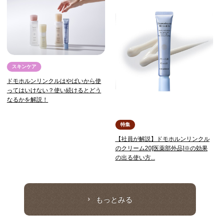
スキンケア
ドモホルンリンクルはやばいから使
ってはいけない？使い続けるとどう
なるかを解説！
特集
【社員が解説】ドモホルンリンクル
のクリーム20[医薬部外品]※の効果
の出る使い方...
もっとみる