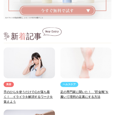
新
着
記事
美容
ヘルスケア
手のひらを使うだけで心が落ち着
足の専門家に聞いた！ “貯金靴”を
く！ イライラを解消するワークを
履いて理想の足裏にする方法
覚えよう