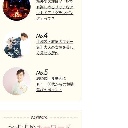
海外で大注目!? 冬で
も楽しめるリッチなア
ウトドア「グランピン
グ」って？
【和装・着物のマナー
集】大人の女性を美し
く見せる所作
結婚式、食事会に
も！ 30代からの和装
選びのポイント
おすすめ
キーワード