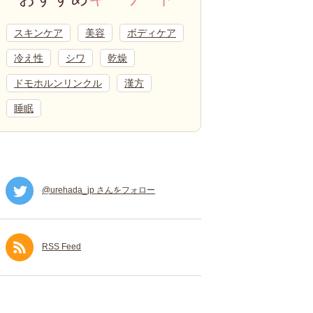
スキンケア
美容
ボディケア
冷え性
シワ
乾燥
ドモホルンリンクル
漢方
睡眠
@urehada_jp さんをフォロー
RSS Feed