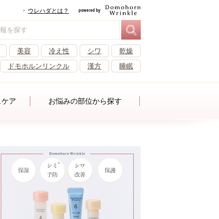
ウレハダとは？
美容
冷え性
シワ
乾燥
ドモホルンリンクル
漢方
睡眠
スケア
お悩みの部位から探す