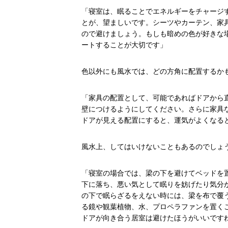
「寝室は、眠ることでエネルギーをチャージ
とが、望ましいです。シーツやカーテン、家
ので避けましょう。もしも暗めの色が好きな
ートすることが大切です」
色以外にも風水では、どの方角に配置するか
「家具の配置として、可能であればドアから
壁につけるようにしてください。さらに家具
ドアが見える配置にすると、運気がよくなる
風水上、してはいけないこともあるのでしょ
「寝室の場合では、梁の下を避けてベッドを
下に落ち、悪い気として眠りを妨げたり気分
の下で眠らざるをえない時には、梁を布で覆
る鏡や観葉植物、水、プロペラファンを置く
ドアが向き合う居室は避けたほうがいいです