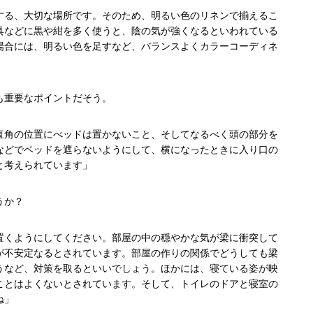
する、大切な場所です。そのため、明るい色のリネンで揃えるこ
具などに黒や紺を多く使うと、陰の気が強くなるといわれている
場合には、明るい色を足すなど、バランスよくカラーコーディネ
も重要なポイントだそう。
直角の位置にべッドは置かないこと、そしてなるべく頭の部分を
などでベッドを遮らないようにして、横になったときに入り口の
と考えられています」
うか？
置くようにしてください。部屋の中の穏やかな気が梁に衝突して
が不安定なるとされています。部屋の作りの関係でどうしても梁
うなど、対策を取るといいでしょう。ほかには、寝ている姿が映
ことはよくないとされています。そして、トイレのドアと寝室の
ね」