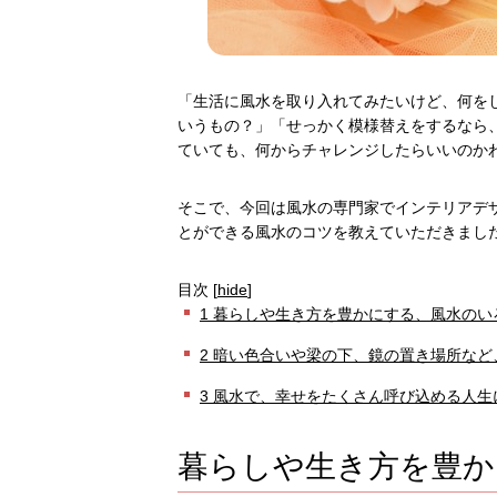
「生活に風水を取り入れてみたいけど、何を
いうもの？」「せっかく模様替えをするなら
ていても、何からチャレンジしたらいいのか
そこで、今回は風水の専門家でインテリアデ
とができる風水のコツを教えていただきまし
目次
[
hide
]
1
暮らしや生き方を豊かにする、風水のい
2
暗い色合いや梁の下、鏡の置き場所など
3
風水で、幸せをたくさん呼び込める人生
暮らしや生き方を豊か