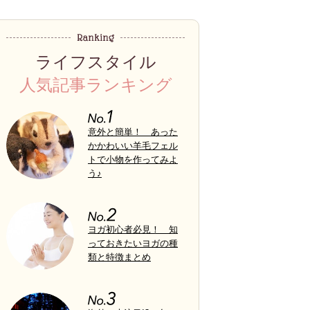
ライフスタイル
人気記事ランキング
意外と簡単！ あった
かかわいい羊毛フェル
トで小物を作ってみよ
う♪
ヨガ初心者必見！ 知
っておきたいヨガの種
類と特徴まとめ