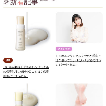
新
着
記事
スキンケア
ドモホルンリンクルをやめた理由と
は？使ってはいけない？実際の口コ
特集
ミや評判も解説！
【社員が解説】ドモホルンリンクル
の保護乳液の値段や口コミは？保護
乳液だけ使うのも...