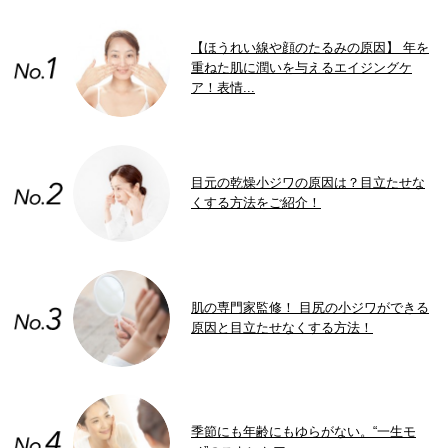
【ほうれい線や顔のたるみの原因】 年を
重ねた肌に潤いを与えるエイジングケ
ア！表情...
目元の乾燥小ジワの原因は？目立たせな
くする方法をご紹介！
肌の専門家監修！ 目尻の小ジワができる
原因と目立たせなくする方法！
季節にも年齢にもゆらがない。“一生モ