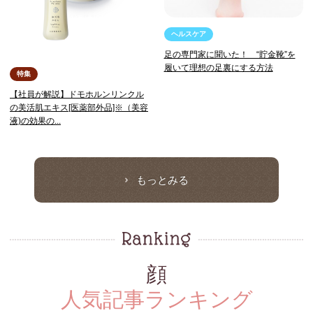
ヘルスケア
足の専門家に聞いた！ “貯金靴”を
履いて理想の足裏にする方法
特集
【社員が解説】ドモホルンリンクル
の美活肌エキス[医薬部外品]※（美容
液)の効果の...
もっとみる
顔
人気記事ランキング