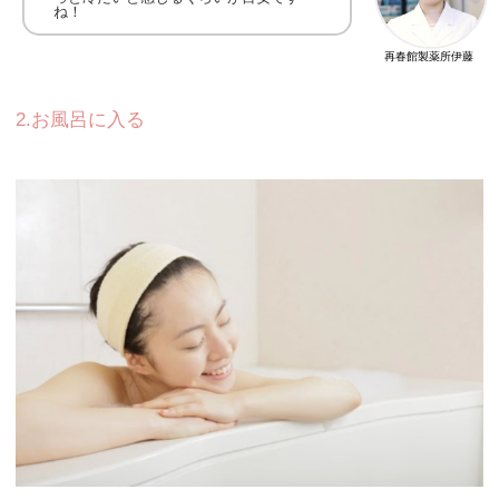
ね！
再春館製薬所伊藤
2.お風呂に入る