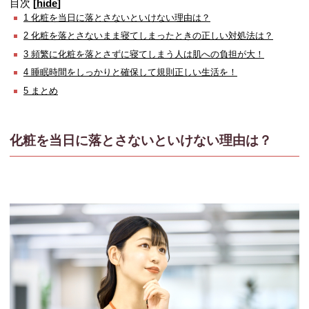
目次
[
hide
]
1
化粧を当日に落とさないといけない理由は？
2
化粧を落とさないまま寝てしまったときの正しい対処法は？
3
頻繁に化粧を落とさずに寝てしまう人は肌への負担が大！
4
睡眠時間をしっかりと確保して規則正しい生活を！
5
まとめ
化粧を当日に落とさないといけない理由は？