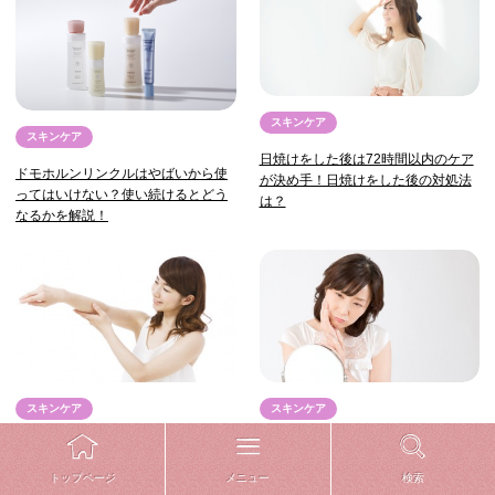
スキンケア
スキンケア
日焼けをした後は72時間以内のケア
ドモホルンリンクルはやばいから使
が決め手！日焼けをした後の対処法
ってはいけない？使い続けるとどう
は？
なるかを解説！
スキンケア
スキンケア
知っていそうで知らない、ほくろの
顔のむくみの応急処置！ 忙しい朝
正体とは？
も3分でできる、むくみ対策の簡単ス
メニュー
検索
トップページ
トレッチ