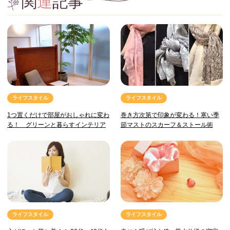
関
連
記事
ライフスタイル
ライフスタイル
1つ置くだけで部屋がおしゃれに変わ
巻き方次第で印象が変わる！寒い季
る！ グリーンと暮らすインテリア
節マストのスカーフ＆ストール術
ライフスタイル
ライフスタイル