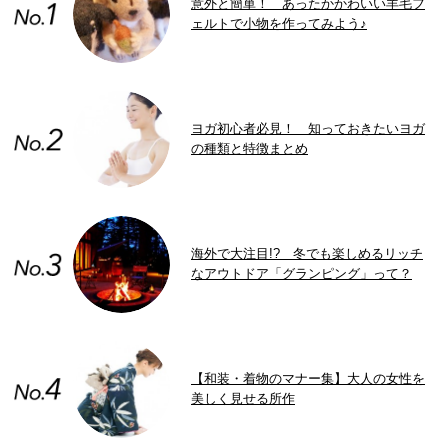
意外と簡単！ あったかかわいい羊毛フ
ェルトで小物を作ってみよう♪
ヨガ初心者必見！ 知っておきたいヨガ
の種類と特徴まとめ
海外で大注目!? 冬でも楽しめるリッチ
なアウトドア「グランピング」って？
【和装・着物のマナー集】大人の女性を
美しく見せる所作