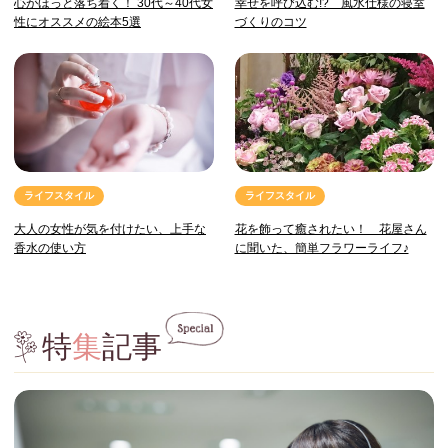
心がほっと落ち着く！ 30代～40代女
幸せを呼び込む!? 風水仕様の寝室
性にオススメの絵本5選
づくりのコツ
ライフスタイル
ライフスタイル
大人の女性が気を付けたい、上手な
花を飾って癒されたい！ 花屋さん
香水の使い方
に聞いた、簡単フラワーライフ♪
特
集
記事