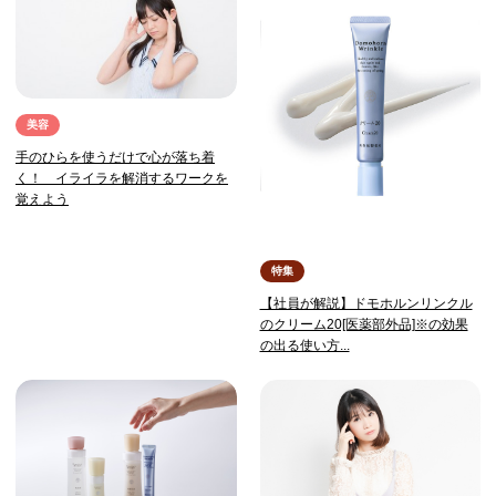
美容
手のひらを使うだけで心が落ち着
く！ イライラを解消するワークを
覚えよう
特集
【社員が解説】ドモホルンリンクル
のクリーム20[医薬部外品]※の効果
の出る使い方...