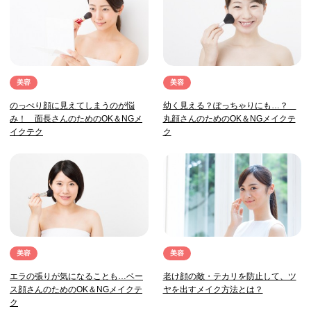
美容
美容
のっぺり顔に見えてしまうのが悩
幼く見える？ぽっちゃりにも…？
み！ 面長さんのためのOK＆NGメ
丸顔さんのためのOK＆NGメイクテ
イクテク
ク
美容
美容
エラの張りが気になることも…ベー
老け顔の敵・テカリを防止して、ツ
ス顔さんのためのOK＆NGメイクテ
ヤを出すメイク方法とは？
ク