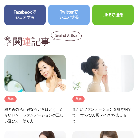
関
連
記事
美容
美容
顔と首の色が異なるときはどうした
重たいファンデーションを脱ぎ捨て
らいい？ ファンデーションの正し
て、“すっぴん風メイク”を楽しも
い選び方・塗り方
う！