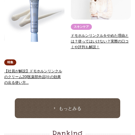
スキンケア
ドモホルンリンクルをやめた理由と
は？使ってはいけない？実際の口コ
ミや評判も解説！
特集
【社員が解説】ドモホルンリンクル
のクリーム20[医薬部外品]※の効果
の出る使い方...
もっとみる