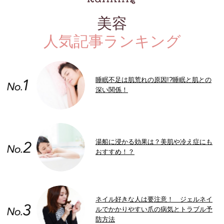
美容
人気記事ランキング
睡眠不足は肌荒れの原因!?睡眠と肌との
深い関係！
湯船に浸かる効果は？美肌や冷え症にも
おすすめ！？
ネイル好きな人は要注意！ ジェルネイ
ルでかかりやすい爪の病気とトラブル予
防方法