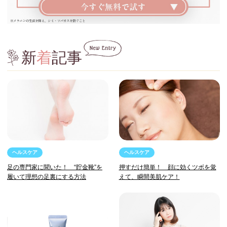
新
着
記事
ヘルスケア
ヘルスケア
足の専門家に聞いた！ “貯金靴”を
押すだけ簡単！ 顔に効くツボを覚
履いて理想の足裏にする方法
えて、瞬間美肌ケア！