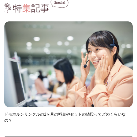
特
集
記事
ドモホルンリンクルの1ヶ月の料金やセットの値段ってどのくらいな
の？