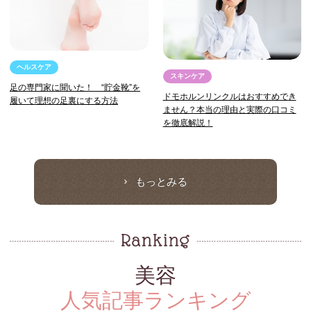
ヘルスケア
スキンケア
足の専門家に聞いた！ “貯金靴”を
ドモホルンリンクルはおすすめでき
履いて理想の足裏にする方法
ません？本当の理由と実際の口コミ
を徹底解説！
もっとみる
美容
人気記事ランキング