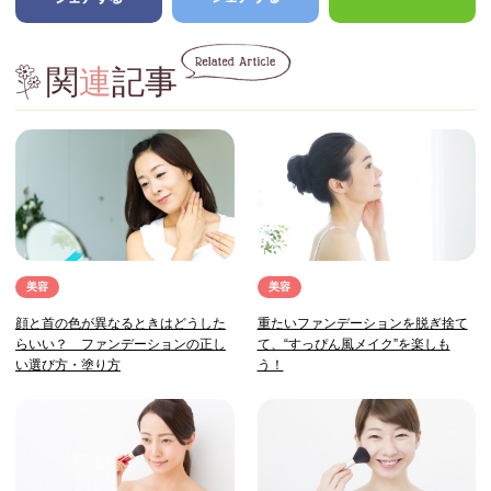
関
連
記事
美容
美容
顔と首の色が異なるときはどうした
重たいファンデーションを脱ぎ捨て
らいい？ ファンデーションの正し
て、“すっぴん風メイク”を楽しも
い選び方・塗り方
う！