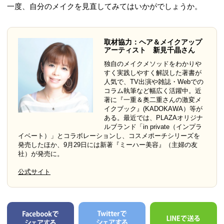
一度、自分のメイクを見直してみてはいかがでしょうか。
取材協力：ヘア＆メイクアップ
アーティスト 新見千晶さん
独自のメイクメソッドをわかりや
すく実践しやすく解説した著書が
人気で、TV出演や雑誌・Webでの
コラム執筆など幅広く活躍中。近
著に『一重＆奥二重さんの激変メ
イクブック』(KADOKAWA）等が
ある。最近では、PLAZAオリジナ
ルブランド「in private（インプラ
イベート）」とコラボレーションし、コスメポーチシリーズを
発売したほか、9月29日には新著『ミーハー美容』（主婦の友
社）が発売に。
公式サイト