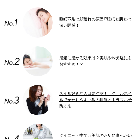
睡眠不足は肌荒れの原因!?睡眠と肌との
深い関係！
湯船に浸かる効果は？美肌や冷え症にも
おすすめ！？
ネイル好きな人は要注意！ ジェルネイ
ルでかかりやすい爪の病気とトラブル予
防方法
ダイエット中でも美肌のために食べたい