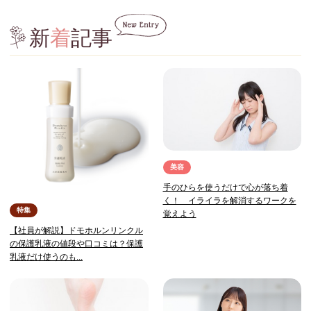
新
着
記事
美容
手のひらを使うだけで心が落ち着
く！ イライラを解消するワークを
特集
覚えよう
【社員が解説】ドモホルンリンクル
の保護乳液の値段や口コミは？保護
乳液だけ使うのも...