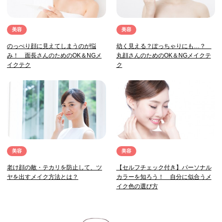
美容
美容
のっぺり顔に見えてしまうのが悩
幼く見える？ぽっちゃりにも…？
み！ 面長さんのためのOK＆NGメ
丸顔さんのためのOK＆NGメイクテ
イクテク
ク
美容
美容
老け顔の敵・テカリを防止して、ツ
【セルフチェック付き】パーソナル
ヤを出すメイク方法とは？
カラーを知ろう！ 自分に似合うメ
イク色の選び方