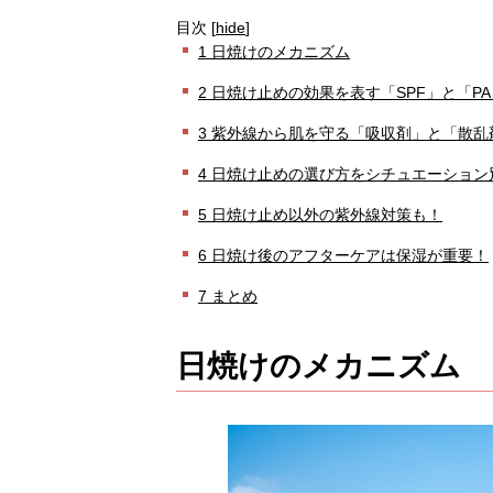
目次
[
hide
]
1
日焼けのメカニズム
2
日焼け止めの効果を表す「SPF」と「PA
3
紫外線から肌を守る「吸収剤」と「散乱
4
日焼け止めの選び方をシチュエーション
5
日焼け止め以外の紫外線対策も！
6
日焼け後のアフターケアは保湿が重要！
7
まとめ
日焼けのメカニズム