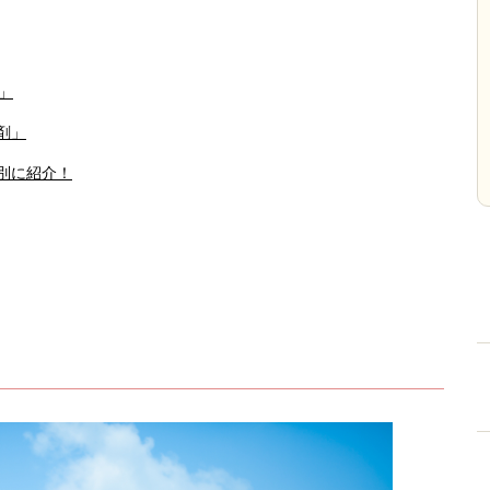
」
剤」
別に紹介！