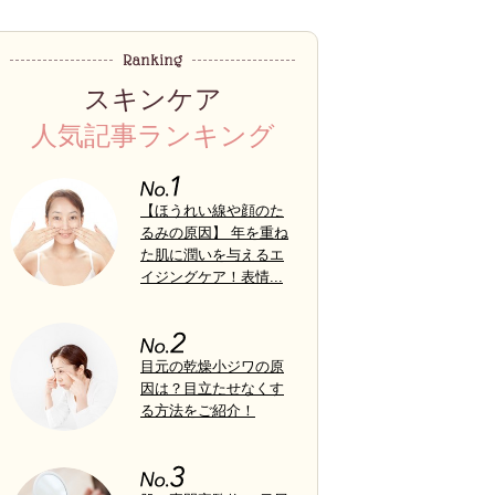
スキンケア
人気記事ランキング
【ほうれい線や顔のた
るみの原因】 年を重ね
た肌に潤いを与えるエ
イジングケア！表情...
目元の乾燥小ジワの原
因は？目立たせなくす
る方法をご紹介！