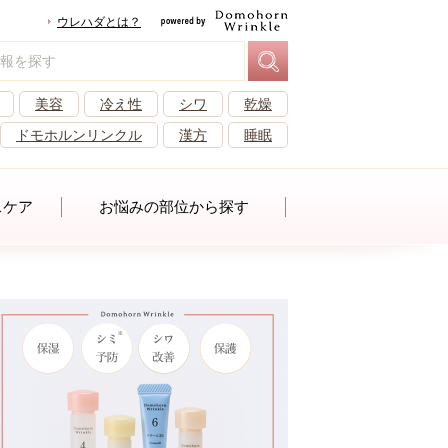
ウレハダとは？
美容
冷え性
シワ
乾燥
ドモホルンリンクル
漢方
睡眠
スケア
お悩みの部位から探す