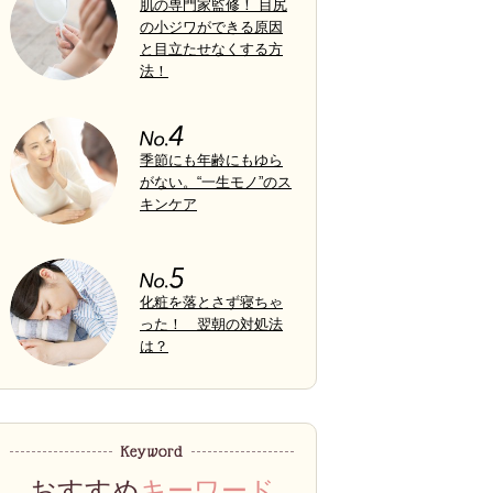
肌の専門家監修！ 目尻
の小ジワができる原因
と目立たせなくする方
法！
季節にも年齢にもゆら
がない。“一生モノ”のス
キンケア
化粧を落とさず寝ちゃ
った！ 翌朝の対処法
は？
おすすめ
キーワード