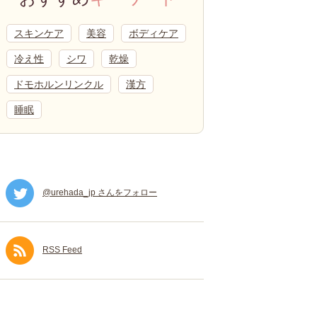
スキンケア
美容
ボディケア
冷え性
シワ
乾燥
ドモホルンリンクル
漢方
睡眠
@urehada_jp さんをフォロー
RSS Feed