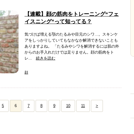
【連載】顔の筋肉をトレーニング“フェ
イスニング”って知ってる？
気づけば増える顎のたるみや目元のシワ…。スキンケ
アをしっかりしていてもなかなか解消できないことも
ありますよね。 「たるみやシワを解消するには肌の外
からのお手入れだけでは足りません。顔の筋肉をト
レ...
続きを読む
顔
5
6
7
8
9
10
11
>