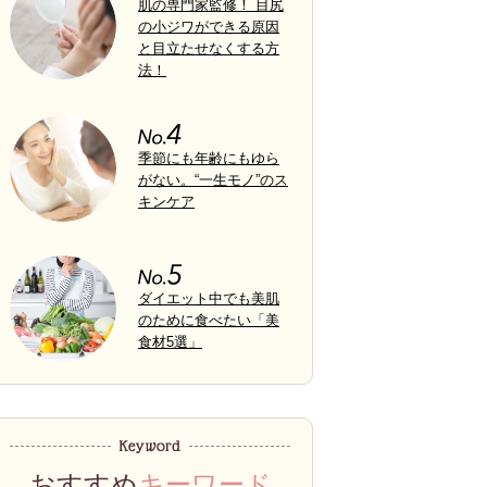
肌の専門家監修！ 目尻
の小ジワができる原因
と目立たせなくする方
法！
季節にも年齢にもゆら
がない。“一生モノ”のス
キンケア
ダイエット中でも美肌
のために食べたい「美
食材5選」
おすすめ
キーワード