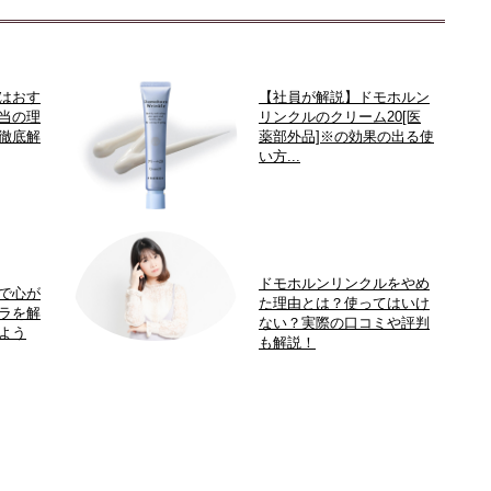
はおす
【社員が解説】ドモホルン
当の理
リンクルのクリーム20[医
徹底解
薬部外品]※の効果の出る使
い方...
ドモホルンリンクルをやめ
で心が
た理由とは？使ってはいけ
ラを解
ない？実際の口コミや評判
よう
も解説！