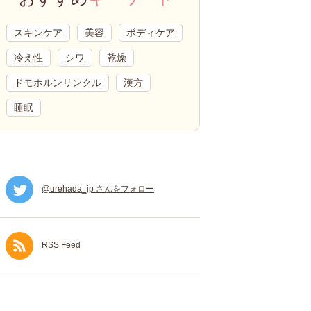
スキンケア
美容
ボディケア
冷え性
シワ
乾燥
ドモホルンリンクル
漢方
睡眠
@urehada_jp さんをフォロー
RSS Feed