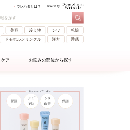
ウレハダとは？
美容
冷え性
シワ
乾燥
ドモホルンリンクル
漢方
睡眠
スケア
お悩みの部位から探す