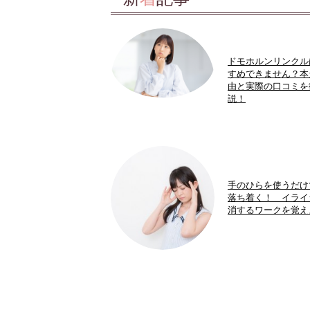
ドモホルンリンクル
すめできません？本
由と実際の口コミを
説！
手のひらを使うだけ
落ち着く！ イライ
消するワークを覚え