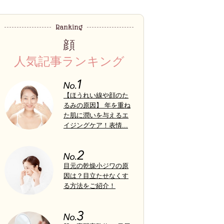
顔
人気記事ランキング
【ほうれい線や顔のた
るみの原因】 年を重ね
た肌に潤いを与えるエ
イジングケア！表情...
目元の乾燥小ジワの原
因は？目立たせなくす
る方法をご紹介！