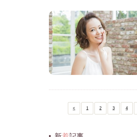
<
1
2
3
4
新
着
記事