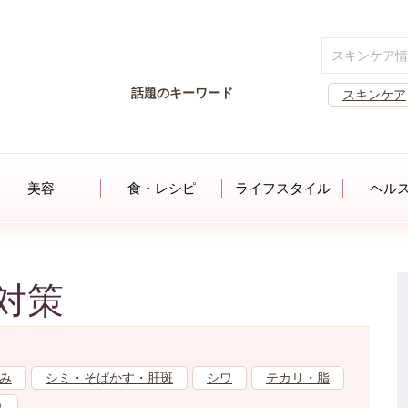
話題のキーワード
スキンケア
美容
食・レシピ
ライフスタイル
ヘル
対策
み
シミ・そばかす・肝斑
シワ
テカリ・脂
れ