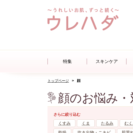
特集
スキンケア
トップページ
顔
顔のお悩み・
さらに絞り込む
くすみ
くま
たるみ
むく
乾燥
吹き出物・ニキビ
肌荒