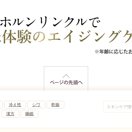
冷え性
シワ
乾燥
漢方
睡眠