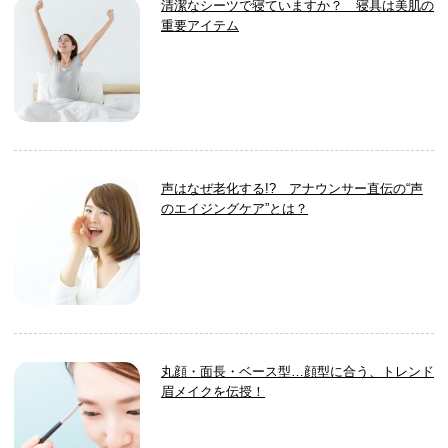
清潔なシーツで寝ていますか？ 寝具は美肌の
重要アイテム
声はなぜ老化する!? アナウンサー直伝の“声
のエイジングケア”とは？
丸顔・面長・ベース型…顔型に合う、トレンド
眉メイクを伝授！