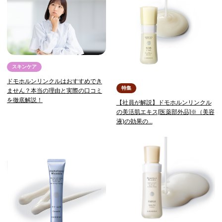
スキンケア
ドモホルンリンクルはおすすめでき
特集
ません？本当の理由と実際の口コミ
を徹底解説！
【社員が解説】ドモホルンリンクル
の美活肌エキス[医薬部外品]※（美容
液)の効果の...