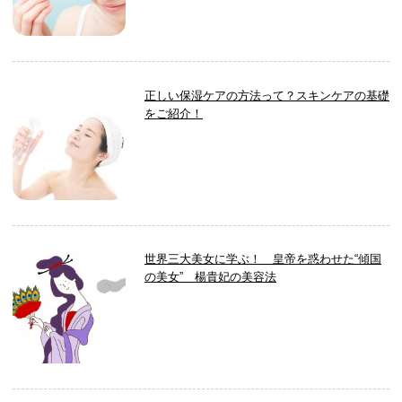
正しい保湿ケアの方法って？スキンケアの基礎
をご紹介！
世界三大美女に学ぶ！ 皇帝を惑わせた“傾国
の美女” 楊貴妃の美容法