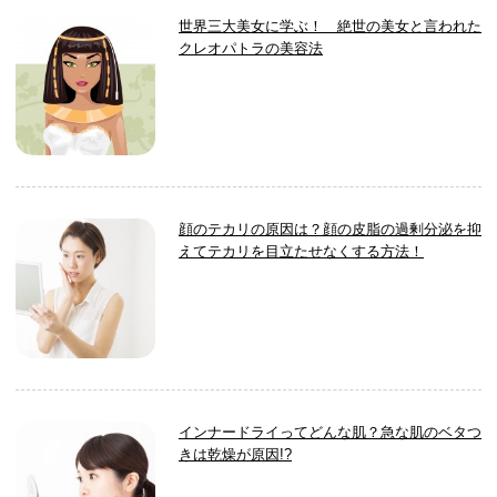
世界三大美女に学ぶ！ 絶世の美女と言われた
クレオパトラの美容法
顔のテカリの原因は？顔の皮脂の過剰分泌を抑
えてテカリを目立たせなくする方法！
インナードライってどんな肌？急な肌のベタつ
きは乾燥が原因!?