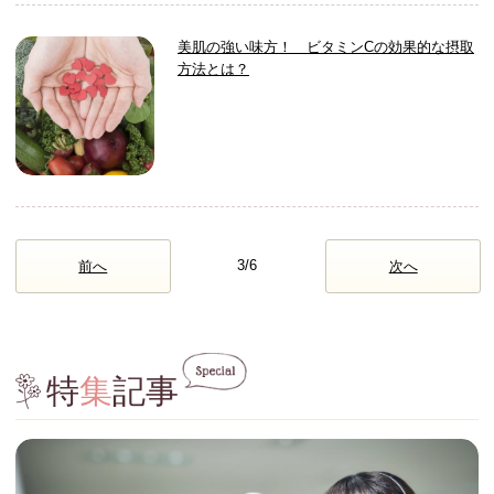
美肌の強い味方！ ビタミンCの効果的な摂取
方法とは？
3/6
前へ
次へ
特
集
記事