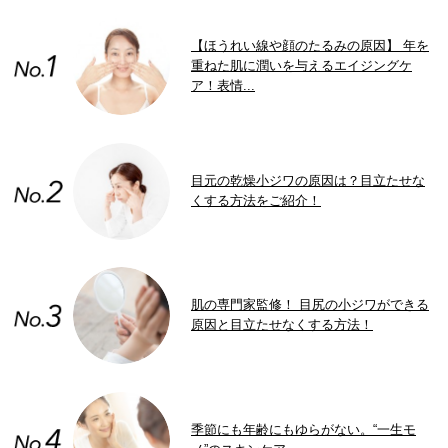
【ほうれい線や顔のたるみの原因】 年を
重ねた肌に潤いを与えるエイジングケ
ア！表情...
目元の乾燥小ジワの原因は？目立たせな
くする方法をご紹介！
肌の専門家監修！ 目尻の小ジワができる
原因と目立たせなくする方法！
季節にも年齢にもゆらがない。“一生モ