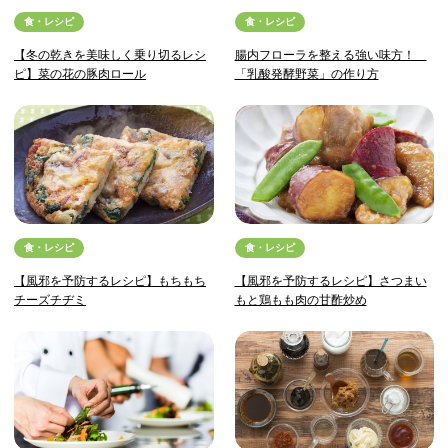
食・レシピ
食・レシピ
【冬の乾きを美味しく乗り切るレシ
腸内フローラを整える強い味方！
ピ】菜の花の豚肉ロール
「乳酸発酵野菜」の作り方
食・レシピ
食・レシピ
【風邪を予防するレシピ】もちもち
【風邪を予防するレシピ】さつまい
チーズチヂミ
もと鶏もも肉の甘酢炒め