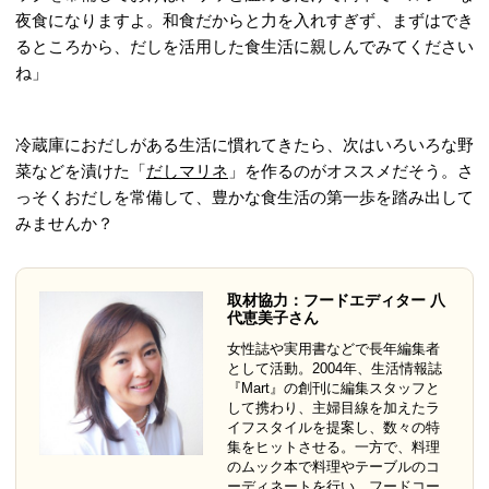
夜食になりますよ。和食だからと力を入れすぎず、まずはでき
るところから、だしを活用した食生活に親しんでみてください
ね」
冷蔵庫におだしがある生活に慣れてきたら、次はいろいろな野
菜などを漬けた「
だしマリネ
」を作るのがオススメだそう。さ
っそくおだしを常備して、豊かな食生活の第一歩を踏み出して
みませんか？
取材協力：フードエディター 八
代恵美子さん
女性誌や実用書などで長年編集者
として活動。2004年、生活情報誌
『Mart』の創刊に編集スタッフと
して携わり、主婦目線を加えたラ
イフスタイルを提案し、数々の特
集をヒットさせる。一方で、料理
のムック本で料理やテーブルのコ
ーディネートを行い、フードコー