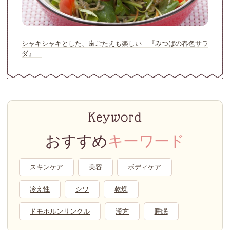
シャキシャキとした、歯ごたえも楽しい 『みつばの春色サラ
ダ』
おすすめ
キーワード
スキンケア
美容
ボディケア
冷え性
シワ
乾燥
ドモホルンリンクル
漢方
睡眠