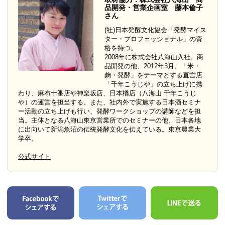
品開発・営業企画室 藤本倫子
さん
(社)日本発酵文化協会「発酵マイス
ター・プロフェッショナル」の資
格を持つ。
2008年に株式会社八海山入社。商
品開発の他、2012年3月、「米・
麹・発酵」をテーマとする直営店
「千年こうじや」の立ち上げに携
わり、麻布十番店や神楽坂店、日本橋店（八海山 千年こうじ
や）の運営を担当する。また、社内外で実施する日本酒セミナ
ー活動の立ち上げも行い、発酵ワークショップの講師などを担
当。主体となる八海山東京営業所でのセミナーの他、日本各地
に出向いて新潟魚沼の伝統発酵文化を伝えている。東京農業大
学卒。
公式サイト