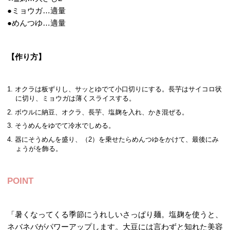
●ミョウガ…適量
●めんつゆ…適量
【作り方】
オクラは板ずりし、サッとゆでて小口切りにする。長芋はサイコロ状
に切り、ミョウガは薄くスライスする。
ボウルに納豆、オクラ、長芋、塩麹を入れ、かき混ぜる。
そうめんをゆでて冷水でしめる。
器にそうめんを盛り、（2）を乗せたらめんつゆをかけて、最後にみ
ょうがを飾る。
POINT
「暑くなってくる季節にうれしいさっぱり麺。塩麹を使うと、
ネバネバがパワーアップします。大豆には言わずと知れた美容