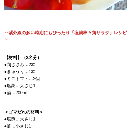
～紫外線の多い時期にもぴったり「塩麹棒々鶏サラダ」レシピ
～
【材料】（2名分）
●鶏ささみ…2本
●きゅうり…1本
●ミニトマト…2個
●塩麹…大さじ1
●酒…200ml
＜ゴマだれの材料＞
●塩麹…大さじ1
●酢…小さじ1