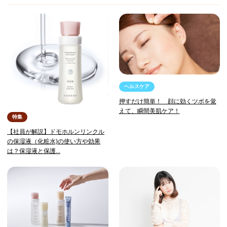
ヘルスケア
押すだけ簡単！ 顔に効くツボを覚
えて、瞬間美肌ケア！
特集
【社員が解説】ドモホルンリンクル
の保湿液（化粧水)の使い方や効果
は？保湿液と保護...