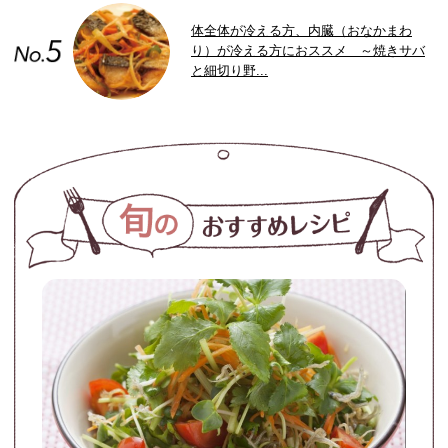
体全体が冷える方、内臓（おなかまわ
り）が冷える方におススメ ～焼きサバ
と細切り野...