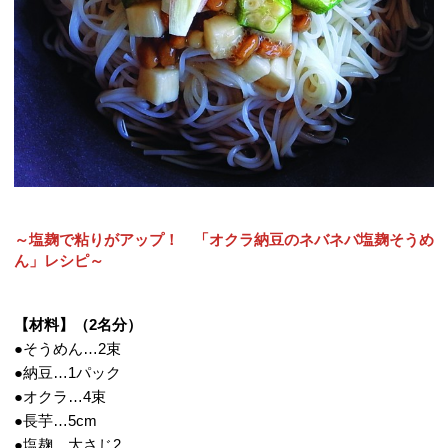
～塩麹で粘りがアップ！ 「オクラ納豆のネバネバ塩麹そうめ
ん」レシピ～
【材料】（2名分）
●そうめん…2束
●納豆…1パック
●オクラ…4束
●長芋…5cm
●塩麹…大さじ2