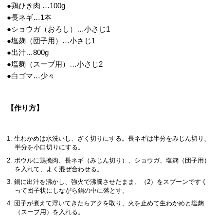
●鶏ひき肉 …100g
●長ネギ…1本
●ショウガ（おろし）…小さじ1
●塩麹（団子用）…小さじ1
●出汁…800g
●塩麹（スープ用）…小さじ2
●白ゴマ…少々
【作り方】
生わかめは水洗いし、ざく切りにする。長ネギは半分をみじん切り、
半分を小口切りにする。
ボウルに鶏挽肉、長ネギ（みじん切り）、ショウガ、塩麹（団子用）
を入れて、よく混ぜ合わせる。
鍋に出汁を沸かし、強火で沸騰させたまま、（2）をスプーンですく
って団子状にしながら鍋の中に落とす。
団子が煮えて浮いてきたらアクを取り、火を止めて生わかめと塩麹
（スープ用）を入れる。