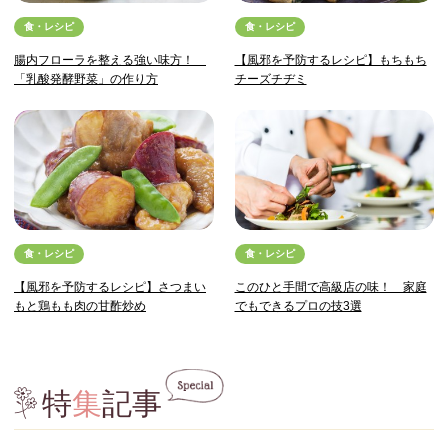
食・レシピ
食・レシピ
腸内フローラを整える強い味方！
【風邪を予防するレシピ】もちもち
「乳酸発酵野菜」の作り方
チーズチヂミ
食・レシピ
食・レシピ
【風邪を予防するレシピ】さつまい
このひと手間で高級店の味！ 家庭
もと鶏もも肉の甘酢炒め
でもできるプロの技3選
特
集
記事