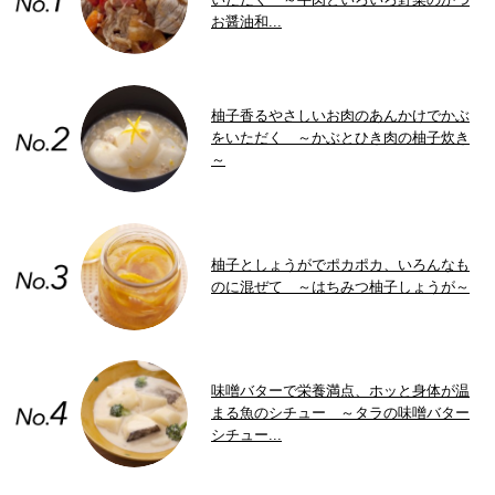
お醤油和...
柚子香るやさしいお肉のあんかけでかぶ
をいただく ～かぶとひき肉の柚子炊き
～
柚子としょうがでポカポカ、いろんなも
のに混ぜて ～はちみつ柚子しょうが～
味噌バターで栄養満点、ホッと身体が温
まる魚のシチュー ～タラの味噌バター
シチュー...